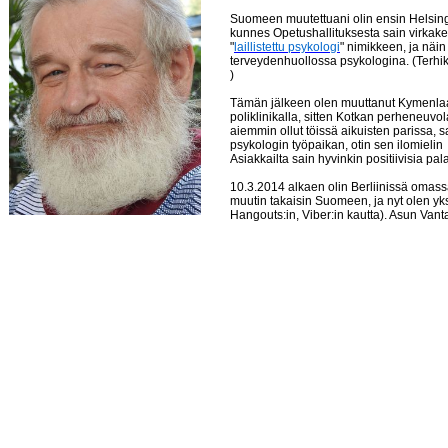
Suomeen muutettuani olin ensin Helsing
kunnes Opetushallituksesta sain virkake
"
laillistettu psykologi
" nimikkeen, ja näin
terveydenhuollossa psykologina. (Terhi
)
Tämän jälkeen olen muuttanut Kymenlaak
poliklinikalla, sitten Kotkan perheneuvo
aiemmin ollut töissä aikuisten parissa
psykologin työpaikan, otin sen ilomielin 
Asiakkailta sain hyvinkin positiivisia pala
10.3.2014 alkaen olin Berliinissä omassa
muutin takaisin Suomeen, ja nyt olen yk
Hangouts:in, Viber:in kautta). Asun Vanta