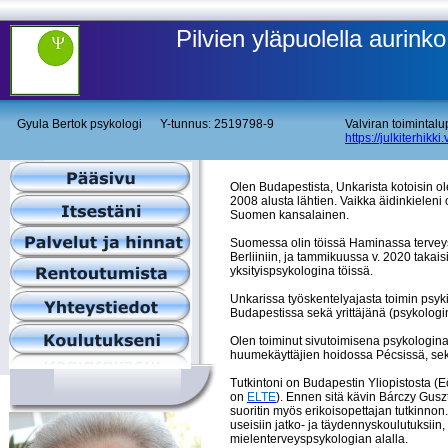
Pilvien yläpuolella aurinko
Gyula Bertok psykologi Y-tunnus: 2519798-9
Valviran toimintal
https://julkiterhikki.
Olen Budapestista, Unkarista kotoisin 
2008 alusta lähtien. Vaikka äidinkieleni
Suomen kansalainen.
Suomessa olin töissä Haminassa terveys
Berliiniin, ja tammikuussa v. 2020 taka
yksityispsykologina töissä.
Unkarissa työskentelyajasta toimin psykia
Budapestissa sekä yrittäjänä (psykologi
Olen toiminut sivutoimisena psykologin
huumekäyttäjien hoidossa Pécsissä, se
Tutkintoni on Budapestin Yliopistosta
on
ELTE
). Ennen sitä kävin Bárczy Gus
suoritin myös erikoisopettajan tutkinnon.
useisiin jatko- ja täydennyskoulutuksiin
mielenterveyspsykologian alalla.