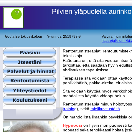
Pilvien yläpuolella aurinko
Gyula Bertok psykologi Y-tunnus: 2519798-9
Valviran toimintal
https://julkiterhikki.
Rentoutumisterapiat, rentoutumistekni
tekniikkoja.
Pääetuna on, että sitä voidaan itsenäis
tarkoittaa, että saadaan hyvin edulli
ahdistuksen tapauksissa.
Terapiassa sitä voidaan ottaa käyttöö
paniikkihäiriö, pakko-oireita, eirlaisis
Sitä voidaan käyttää myös verkkohoid
mahdollista käyttää videopuhelua.
Rentoutumisterapia minun hoitotyössäni
training
), sekä
mielikuvitustöitä
.
On mahdollista ilmankin psyykkisia on
Hypnoosi
on hyvin monipuolisesti kä
nopeasti sekä tehokkaasti hoitaa jos