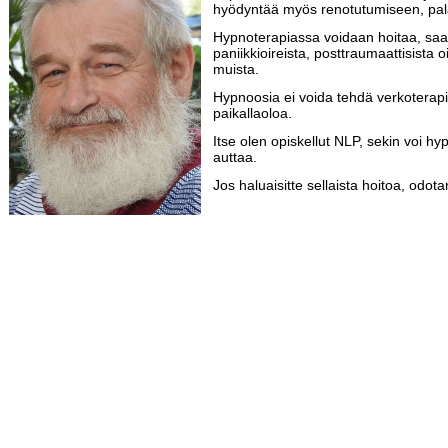
hyödyntää myös renotutumiseen, pala
Hypnoterapiassa voidaan hoitaa, saa
paniikkioireista, posttraumaattisista o
muista.
Hypnoosia ei voida tehdä verkoterapia
paikallaoloa.
Itse olen opiskellut NLP, sekin voi h
auttaa.
Jos haluaisitte sellaista hoitoa, odota